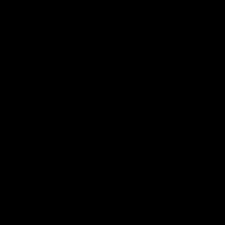
[ 
[ 
[ 
[ 
[ 
[ 