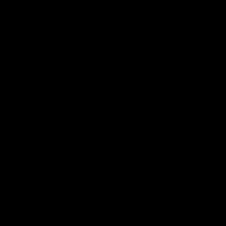
[ 
[ 
[ 
[ 
[ 
[ 
[ 
[ 
[ 
[ 