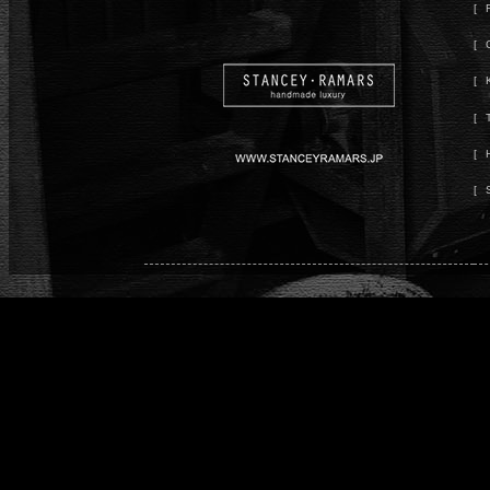
[ 
[ 
[ 
[ 
[ 
[ 
[ 
[ 
[ 
[ 