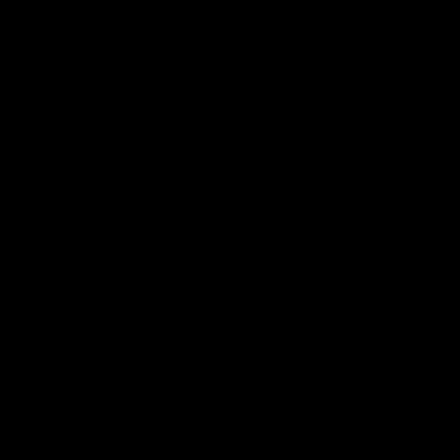
[ 
[ 
[ 
[ 
[ 